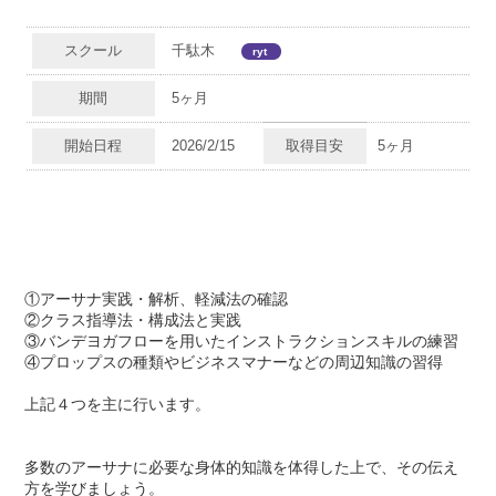
スクール
千駄木
ryt
piece
期間
5ヶ月
開始日程
2026/2/15
取得目安
5ヶ月
①アーサナ実践・解析、軽減法の確認
②クラス指導法・構成法と実践
③バンデヨガフローを用いたインストラクションスキルの練習
④プロップスの種類やビジネスマナーなどの周辺知識の習得
上記４つを主に行います。
多数のアーサナに必要な身体的知識を体得した上で、その伝え
方を学びましょう。