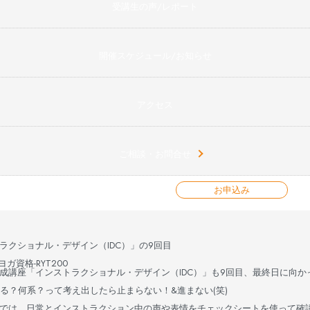
受講生の声/レポート
開催スケジュール/お知らせ
アクセス
ご相談・お問合せ
お申込み
クショナル・デザイン（IDC）」の9回目
資格-RYT200
成講座「インストラクショナル・デザイン（IDC）」も9回目、最終日に向
る？何系？って考え出したら止まらない！&進まない(笑)
では、日常とインストラクション中の声や表情をチェックシートを使って確