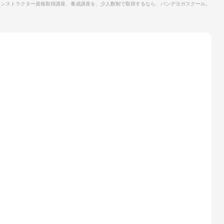
インストラクター資格取得講座、養成講座を、少人数制で取得するなら、バンデヨガスクール。