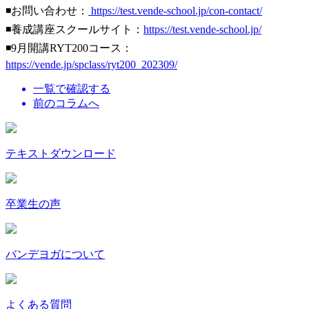
◾️お問い合わせ：
https://test.vende-school.jp/con-contact/
◾️養成講座スクールサイト：
https://test.vende-school.jp/
◾️9月開講RYT200コース：
https://vende.jp/spclass/ryt200_202309/
一覧で確認する
前のコラムへ
テキストダウンロード
卒業生の声
バンデヨガについて
よくある質問