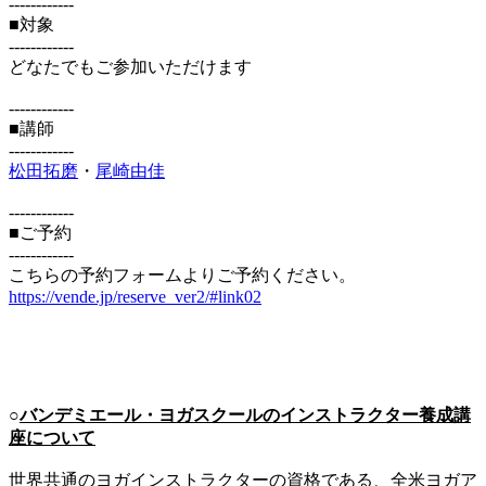
------------
■対象
------------
どなたでもご参加いただけます
------------
■講師
------------
松田拓磨
・
尾崎由佳
------------
■ご予約
------------
こちらの予約フォームよりご予約ください。
https://vende.jp/reserve_ver2/#link02
○
バンデミエール・ヨガスクールのインストラクター養成講
座について
世界共通のヨガインストラクターの資格である、全米ヨガア